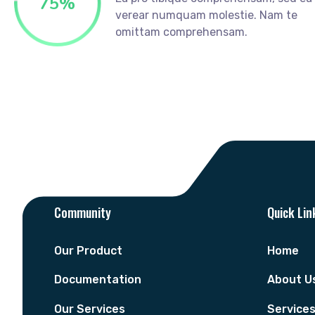
75
%
verear numquam molestie. Nam te
omittam comprehensam.
Community
Quick Lin
Our Product
Home
Documentation
About U
Our Services
Service