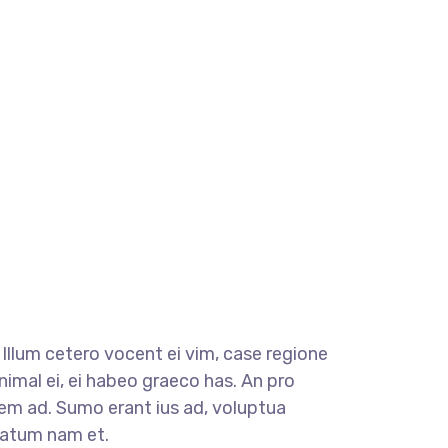
llum cetero vocent ei vim, case regione
nimal ei, ei habeo graeco has. An pro
rem ad. Sumo erant ius ad, voluptua
tatum nam et.