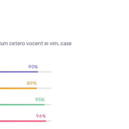
lum cetero vocent ei vim, case
90%
89%
95%
96%