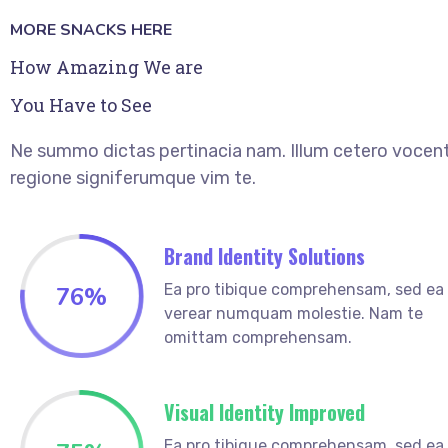
MORE SNACKS HERE
How Amazing We are
You Have to See
Ne summo dictas pertinacia nam. Illum cetero vocent
regione signiferumque vim te.
Brand Identity Solutions
Ea pro tibique comprehensam, sed ea
76
%
verear numquam molestie. Nam te
omittam comprehensam.
Visual Identity Improved
Ea pro tibique comprehensam, sed ea